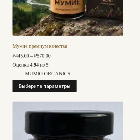
Мумиё премиум качества
Диапазон
₽
445.00
–
₽
570.00
цен:
Оценка
4.94
из 5
₽445.00
–
MUMIO ORGANICS
₽570.00
Этот
Выберите параметры
товар
имеет
несколько
вариаций.
Опции
можно
выбрать
на
странице
товара.